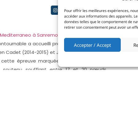
Pour offrir les meilleures expériences, nous
accéder aux informations des appareils. Le 
données telles que le comportement de navig
retirer son consentement peut avoir un effet
l Mediterraneo à Sanremo
a réuni des régatiers
ntournable a accueilli près de 90 participants
Accepter / Accept
Re
 en Cadet (2014-2015) et Junior (2009-2013).
s cette épreuve marquée par des conditions
t soutenu soufflant entre 17 et 20 nœuds,
uve les concurrents, tandis que le reste du
d-ouest à 6-8 nœuds.
levés avec