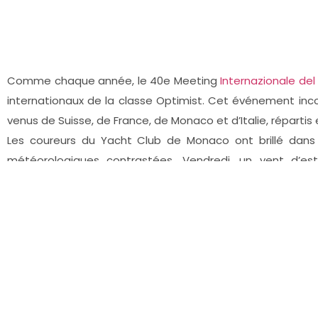
Comme chaque année, le 40e Meeting
Internazionale de
internationaux de la classe Optimist. Cet événement inco
venus de Suisse, de France, de Monaco et d’Italie, répartis
Les coureurs du Yacht Club de Monaco ont brillé dan
météorologiques contrastées. Vendredi, un vent d’es
accompagné d’une houle conséquente, a mis à rude épre
week-end a été plus clément avec un vent modéré de su
Minimes : des défis re
panache