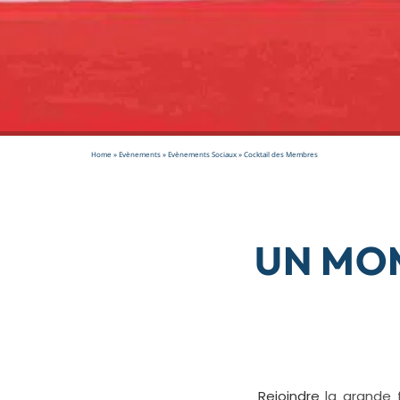
Home
»
Evènements
»
Evènements Sociaux
»
Cocktail des Membres
UN MO
Rejoindre
la grande 