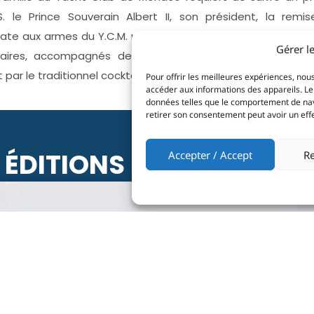
S. le Prince Souverain Albert II, son président, la rem
te aux armes du Y.C.M. marquent les deux sessions annuell
Gérer l
aires, accompagnés de leurs parrains, sont offi cielleme
par le traditionnel cocktail bleu, porté en «toast» à l’assem
Pour offrir les meilleures expériences, nous
accéder aux informations des appareils. Le 
données telles que le comportement de navig
retirer son consentement peut avoir un effet
ÉDITIONS PRÉCÉDENTES
Accepter / Accept
Re