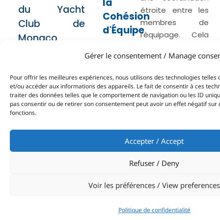
la
du Yacht
étroite entre les
Cohésion
Club de
membres de
d'Équipe
l’équipage. Cela
Monaco
permet aux
présente
Gérer le consentement / Manage conse
participants de
plusieurs
travailler
Pour offrir les meilleures expériences, nous utilisons des technologies telles
avantages
ensemble dans
et/ou accéder aux informations des appareils. Le fait de consentir à ces tec
pour les
des situations
traiter des données telles que le comportement de navigation ou les ID uniques
pas consentir ou de retirer son consentement peut avoir un effet négatif sur 
entreprises et
réelles où la
fonctions.
communication, la
leurs équipes.
confiance et le
En voici
Accepter / Accept
soutien mutuel
quelques-
sont essentiels.
Refuser / Deny
uns…
Briser les
barrières :
En
Voir les préférences / View preferences
sortant du cadre
habituel du
Politique de confidentialité
bureau, les