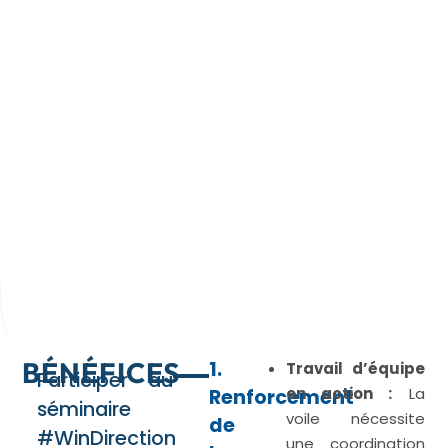
BÉNÉFICES
1.
Travail d’équipe
Participer au
en action :
La
Renforcement
séminaire
voile nécessite
de
#WinDirection
une coordination