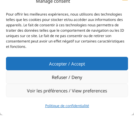
Manage consent
Pour offrir les meilleures expériences, nous utilisons des technologies
telles que les cookies pour stocker et/ou accéder aux informations des
appareils. Le fait de consentir à ces technologies nous permettra de
traiter des données telles que le comportement de navigation ou les ID
uniques sur ce site. Le fait de ne pas consentir ou de retirer son
consentement peut avoir un effet négatif sur certaines caractéristiques
BACKGAMMON
et fonctions.
Les traditionnels Tournois de backgammon
du Yacht Club de Monaco rassemblent des
Accepter / Accept
membres de tous âges et niveaux.
Refuser / Deny
Aux historiques tournois de Printemps et
Automne (compétitions avec Doubling Dice)
Voir les préférences / View preferences
fréquentés par les meilleurs joueurs du YCM,
le Club organise deux tournois pendant l’été ,
Politique de confidentialité
autour de la piscine, afin de développer le
sens de la compétition des amateurs en voie
de confirmation.