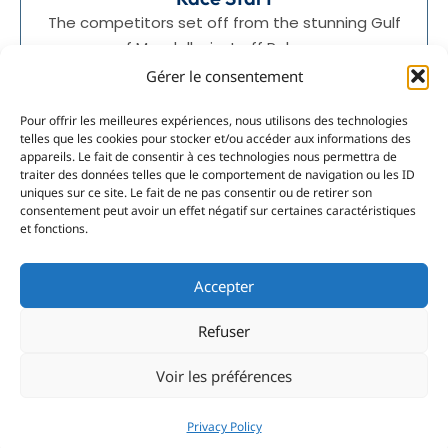
The competitors set off from the stunning Gulf
of Mondello, just off Palermo.
Gérer le consentement
Pour offrir les meilleures expériences, nous utilisons des technologies
telles que les cookies pour stocker et/ou accéder aux informations des
appareils. Le fait de consentir à ces technologies nous permettra de
traiter des données telles que le comportement de navigation ou les ID
02
uniques sur ce site. Le fait de ne pas consentir ou de retirer son
consentement peut avoir un effet négatif sur certaines caractéristiques
The Crossing
et fonctions.
The course passes through the Strait of
Bonifacio, a strategic passage where success
Accepter
depends on careful weather analysis and
tactical decision-making.
Refuser
Voir les préférences
Privacy Policy
03