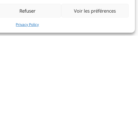
X
Refuser
Voir les préférences
Privacy Policy
in came down on the 30th Voiles d’Antibes,
e Monaco was again very well represented and
proud.
i Classic category
Argynne III
came 1st after a
 consistent results. In the Vintage Gaff Kostia
lso claimed victory in her class. Last but not
prestigious Big Boats group the Club’s flagship
ame 2nd. Present at all the major classic yacht
ga
continues to fly the YCM flag high at sea and