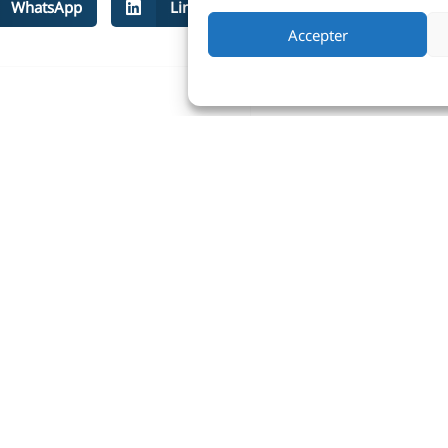
WhatsApp
LinkedIn
Facebook
Accepter
As the curta
Yacht Club d
did the Club 
In the Marcon
succession of
Belkin’s
Viola
a
least in the 
15M IR
Tuiga
c
regattas,
Tui