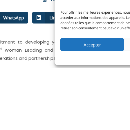
Pour offrir les meilleures expériences, nous
WhatsApp
LinkedIn
Facebook
accéder aux informations des appareils. Le 
données telles que le comportement de navig
retirer son consentement peut avoir un effet
ment to developing year-round sailing for
Accepter
d
Woman Leading and Sailing Trophy. In a
erations and partnerships with FxPro and Slam,
large group of competitive YCM sailors formed
024 edition, the event has grown with 20 teams