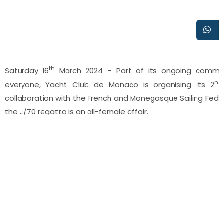
th
Saturday 16
March 2024 – Part of its ongoing commit
n
everyone, Yacht Club de Monaco is organising its 2
collaboration with the French and Monegasque Sailing Fed
the J/70 regatta is an all-female affair.
This latest initiative, driven by the dynamic
Pink Wave
, a 
five years ago, was a great success last year. For this 2
representing 13 nations gathered in Monaco.