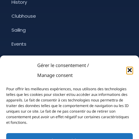
History
Clubhouse
Sailing
Events
Media & Press
Gérer le consentement /
Sustainable Yachting
Manage consent
Information
Pour offrir les meilleures expériences, nous utilisons des technologies
News
telles que les cookies pour stocker et/ou accéder aux informations des
appareils. Le fait de consentir à ces technologies nous permettra de
traiter des données telles que le comportement de navigation ou les ID
La Belle Classe Academy
uniques sur ce site. Le fait de ne pas consentir ou de retirer son
consentement peut avoir un effet négatif sur certaines caractéristiques
YCM Marina
et fonctions.
Careers