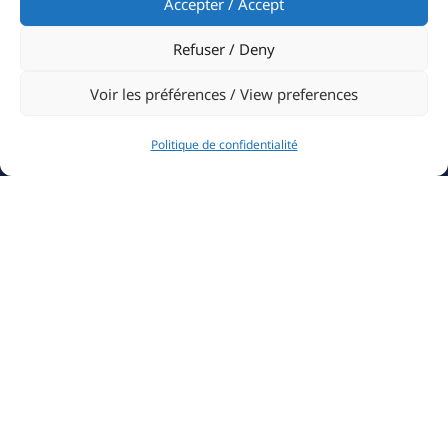
Accepter / Accept
Become a Member
Refuser / Deny
Contact
Voir les préférences / View preferences
Highlights
Politique de confidentialité
Monaco Classic Week
Primo Cup – UBS Trophy
Monaco Energy Boat Challenge
Explorer Awards
YCM Marina Concert
Contact
Quai Louis II, 98000 Monaco
+377 93 10 63 00