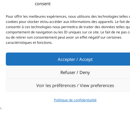
consent
Super
Pour offrir les meilleures expériences, nous utilisons des technologies telles 
de la
cookies pour stocker et/ou accéder aux informations des appareils. Le fait de
consentir à ces technologies nous permettra de traiter des données telles qu
salle
comportement de navigation ou les ID uniques sur ce site. Le fait de ne pas c
bain 
ou de retirer son consentement peut avoir un effet négatif sur certaines
caractéristiques et fonctions.
m2
Accepter / Accept
Super
du sa
Refuser / Deny
54 m
Voir les préférences / View preferences
Cabi
conve
Politique de confidentialité
en b
Super