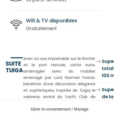
Wifi & TV disponibles
Gratuitement
Avec sa vue imprenable sur le Rocher
Super
SUITE
et le port Hercule, cette suite,
total
TUIGA
aménagée avec du mobilier
100 
amenagé par Lord Norman Foster,
bénéficie d’une décoration élégante
Super
et sophistiquée, inspirée de
Tuiga
, le
de la
vaisseau amiral du Yacht Club de
Monaco, dessiné et construit par
cha
Gérer le consentement / Manage
William Fife III en 1909.
: 26 