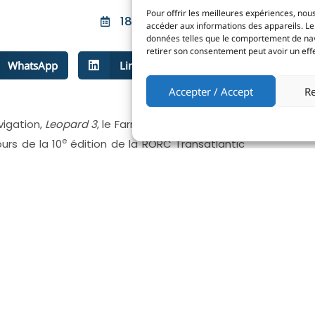
Pour offrir les meilleures expériences, nous
18 JANVIER 2024
accéder aux informations des appareils. Le 
données telles que le comportement de navig
retirer son consentement peut avoir un effet
WhatsApp
LinkedIn
Facebook
Accepter / Accept
Re
vigation,
Leopard 3
, le Farr 100 de
Joost Schuijff
e
urs de la 10
édition de la RORC
Transatlantic
IRC Super Zero.
Partie le di
Canaries, 
représentant 