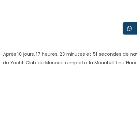
Après 10 jours, 17 heures, 23 minutes et 51 secondes de na
du Yacht Club de Monaco remporte la Monohull Line Hono
Race
, remportant également la victoire dans la catégorie