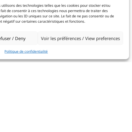
 utilisons des technologies telles que les cookies pour stocker et/ou
fait de consentir à ces technologies nous permettra de traiter des
ation ou les ID uniques sur ce site. Le fait de ne pas consentir ou de
 négatif sur certaines caractéristiques et fonctions.
X
fuser / Deny
Voir les préférences / View preferences
Politique de confidentialité
manche 7 janvier 2024 de Lanzarote, aux Îles
la flotte composée de 24 équipages et
10 nations, a mis le cap sur Grenade, dans les