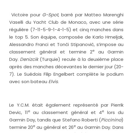
Victoire pour
G-Spot
, barré par Matteo Marenghi
Vaselli du Yacht Club de Monaco, avec une série
régulière (7-11-5-9-1-4-1-5) et cinq manches dans
le top 5. Son équipe, composée de Karlo Hmeljak,
Alessandro Franci et Tonči Stipanović, s’impose au
e
classement général et termine 2
au Garmin
Day.
Denizcik
(Turquie) recule à la deuxième place
après des manches décevantes le dernier jour (20-
7). Le Suédois Filip Engelbert complète le podium
avec son bateau
Elvis
.
Le Y.C.M. était également représenté par Pierrik
e
e
Devic, 11
au classement général et 4
lors du
Garmin Day, tandis que Stefano Roberti (
Piccinina
)
e
e
termine 20
au général et 26
au Garmin Day. Dans