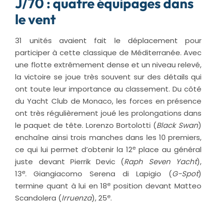
J/70 : quatre équipages dans
le vent
31 unités avaient fait le déplacement pour
participer à cette classique de Méditerranée. Avec
une flotte extrêmement dense et un niveau relevé,
la victoire se joue très souvent sur des détails qui
ont toute leur importance au classement. Du côté
du Yacht Club de Monaco, les forces en présence
ont très régulièrement joué les prolongations dans
le paquet de tête. Lorenzo Bortolotti (
Black Swan
)
enchaîne ainsi trois manches dans les 10 premiers,
e
ce qui lui permet d’obtenir la 12
place au général
juste devant Pierrik Devic (
Raph Seven Yacht
),
e
13
.
Giangiacomo Serena di Lapigio (
G-Spot
)
e
termine quant à lui en 18
position devant Matteo
e
Scandolera (
Irruenza
), 25
.