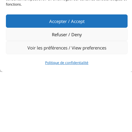
fonctions.
Accepter / Accept
Refuser / Deny
Voir les préférences / View preferences
Une dynamique qui se poursuit
Cette Italia Cup constitue une étape importante
Politique de confidentialité
dans la préparation du groupe. Dès la semaine
prochaine, les coureurs du Yacht Club de Monaco
enchaîneront avec un stage à Hyères aux côtés de la
Ligue Sud, avant de disputer la deuxième régate de
sélection pour le Championnat de France.
Partager: