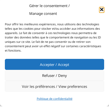
rendez-vous majeurs du circuit. Entre la
Gérer le consentement /
satisfaction du résultat, la fierté collective et le
pincement au cœur de quitter un compagnon de
Manage consent
route, l’histoire se poursuit, prête à s’écrire sur un
Pour offrir les meilleures expériences, nous utilisons des technologies
nouveau chapitre.
telles que les cookies pour stocker et/ou accéder aux informations des
appareils. Le fait de consentir à ces technologies nous permettra de
traiter des données telles que le comportement de navigation ou les ID
uniques sur ce site. Le fait de ne pas consentir ou de retirer son
consentement peut avoir un effet négatif sur certaines caractéristiques
et fonctions.
Accepter / Accept
Refuser / Deny
Voir les préférences / View preferences
Politique de confidentialité