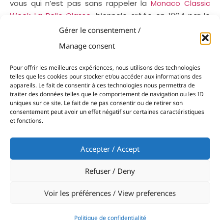
vous qui n’est pas sans rappeler la
Monaco Classic
Week-La Belle Classe
, biennale créée en 1994 par le
Yacht Club de Monaco et qui rassemble tous les deux
Gérer le consentement /
ans, les plus belles flottes classiques.
Manage consent
Pour offrir les meilleures expériences, nous utilisons des technologies
telles que les cookies pour stocker et/ou accéder aux informations des
appareils. Le fait de consentir à ces technologies nous permettra de
Partager:
traiter des données telles que le comportement de navigation ou les ID
uniques sur ce site. Le fait de ne pas consentir ou de retirer son
consentement peut avoir un effet négatif sur certaines caractéristiques
et fonctions.
PRÉCÉDENT
NEXT
Accepter / Accept
Esteban Garcia monte sur le podium de la Genève-Rolle-Genève en TF35
Realteam Spirit affronte les pièges du Léman au Grand Prix de Mies
Refuser / Deny
Voir les préférences / View preferences
Politique de confidentialité