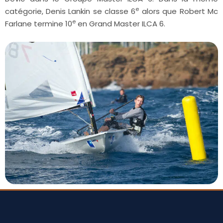
e
catégorie, Denis Lankin se classe 6
alors que Robert Mc
e
Farlane termine 10
en Grand Master ILCA 6.