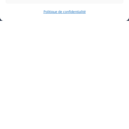
Media & Press
Politique de confidentialité
Sustainable Yachting
Information
News
La Belle Classe Academy
YCM Marina
Careers
Become a Member
Contact
Highlights
Monaco Classic Week