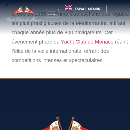
ESPACE MEMBRE
Créée en 1985, la Primo Cup est l’une des régates
les plus prestigieuses de la Méditerranée, attirant
chaque année plus de 800 navigateurs. Cet
événement phare du
Yacht Club de Monaco
réunit
l’élite de la voile internationale, offrant des
compétitions intenses et spectaculaires.