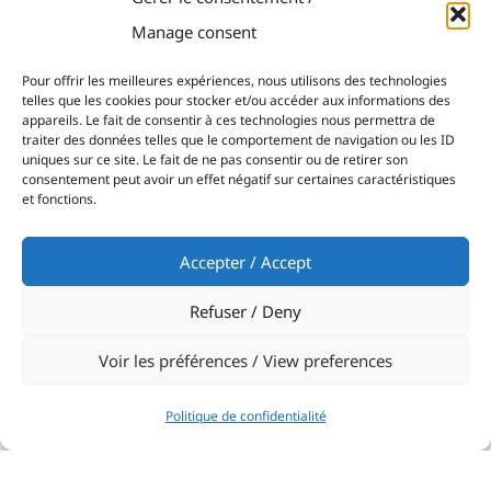
de Naples et de Sorrente.
Manage consent
Pour offrir les meilleures expériences, nous utilisons des technologies
Partager:
telles que les cookies pour stocker et/ou accéder aux informations des
appareils. Le fait de consentir à ces technologies nous permettra de
traiter des données telles que le comportement de navigation ou les ID
uniques sur ce site. Le fait de ne pas consentir ou de retirer son
consentement peut avoir un effet négatif sur certaines caractéristiques
et fonctions.
PRÉCÉDENT
NEXT
Les membres du Y.C.M. dominent le Championnat d’Europe Maxi
Les membres du Y.C.M. se distinguent au Mondial J/70 Corinthien de Marseille
Accepter / Accept
Refuser / Deny
Voir les préférences / View preferences
Politique de confidentialité