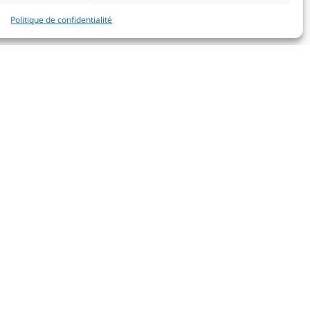
Politique de confidentialité
 variations de
des conditions
ur ce type de
es, la lecture
.
21
r cette étape
e avec
Era L’Ora
,
 disputées. Le