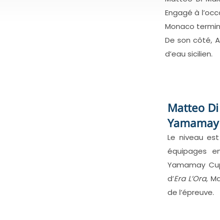
Engagé à l’occ
Monaco termine
De son côté, A
d’eau sicilien.
Matteo Di
Yamamay
Le niveau es
équipages e
Yamamay Cup a
d’
Era L’Ora
, M
de l’épreuve.