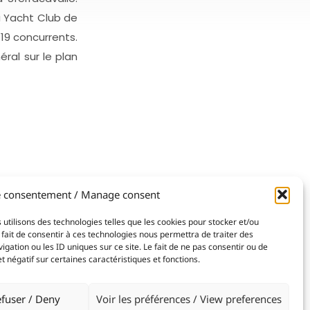
u Yacht Club de
19 concurrents.
ral sur le plan
1
-end. Avec 19
e consentement / Manage consent
e de la RS21
 utilisons des technologies telles que les cookies pour stocker et/ou
talien. À bord
fait de consentir à ces technologies nous permettra de traiter des
ation ou les ID uniques sur ce site. Le fait de ne pas consentir ou de
ant l’ensemble
 négatif sur certaines caractéristiques et fonctions.
fuser / Deny
Voir les préférences / View preferences