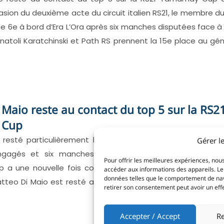
asion du deuxième acte du circuit italien RS21, le membre d
 6e à bord d’Era L’Ora après six manches disputées face à 
natoli Karatchinski et Path RS prennent la 15e place au géné
 Maio reste au contact du top 5 sur la RS2
 Cup
t resté particulièrement homogène tout au long du week
Gérer l
ngagés et six manches validées, cette deuxième étap
Pour offrir les meilleures expériences, nous
 une nouvelle fois confirmé la compétitivité du circuit i
accéder aux informations des appareils. Le 
données telles que le comportement de navig
atteo Di Maio est resté au contact du groupe de tête dur
retirer son consentement peut avoir un effet
Accepter / Accept
Re