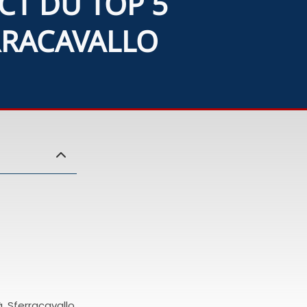
CT DU TOP 5
RRACAVALLO
Sferracavallo.