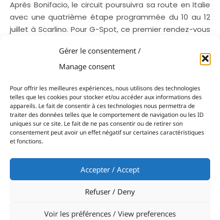
Après Bonifacio, le circuit poursuivra sa route en Italie
avec une quatrième étape programmée du 10 au 12
juillet à Scarlino. Pour G-Spot, ce premier rendez-vous
permet surtout de prendre ses repères dans une
Gérer le consentement /
classe en pleine croissance et d’accumuler du temps
de navigation face à l’une des flottes les plus
Manage consent
compétitives du moment en Méditerranée.
Pour offrir les meilleures expériences, nous utilisons des technologies
telles que les cookies pour stocker et/ou accéder aux informations des
appareils. Le fait de consentir à ces technologies nous permettra de
traiter des données telles que le comportement de navigation ou les ID
Partager:
uniques sur ce site. Le fait de ne pas consentir ou de retirer son
consentement peut avoir un effet négatif sur certaines caractéristiques
et fonctions.
Accepter / Accept
PRÉCÉDENT
NEXT
Refuser / Deny
Monaco, laboratoire mondial du yachting durable
Realteam Spirit au Bol d’Or : performance à la clé dans une édition à suspense
Voir les préférences / View preferences