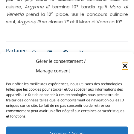
e
cuisine,
Argynne III
termine 10
tandis qu’
Il Moro di
e
Venezia
prend la 12
place. Sur le concours culinaire
e
e
seul,
Argynne III
se classe 7
et Il Moro di Venezia 10
.
Partager:
Gérer le consentement /
Manage consent
Pour offrir les meilleures expériences, nous utilisons des technologies
PRÉCÉDENT
NEXT
telles que les cookies pour stocker et/ou accéder aux informations des
appareils. Le fait de consentir à ces technologies nous permettra de
Lorenzo Bortolotti reste au contact du podium au Swan Porto Rotondo Challenge
Nicolas Lelu confirme sa régularité à la Belgium Sailability Cup
traiter des données telles que le comportement de navigation ou les ID
uniques sur ce site. Le fait de ne pas consentir ou de retirer son
consentement peut avoir un effet négatif sur certaines caractéristiques
et fonctions.
Accepter / Accept